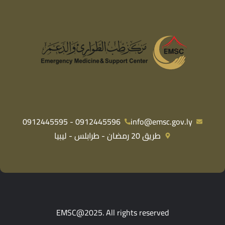
0912445596 - 0912445595
info@emsc.gov.ly
طريق 20 رمضان - طرابلس - ليبيا
EMSC@2025. All rights reserved