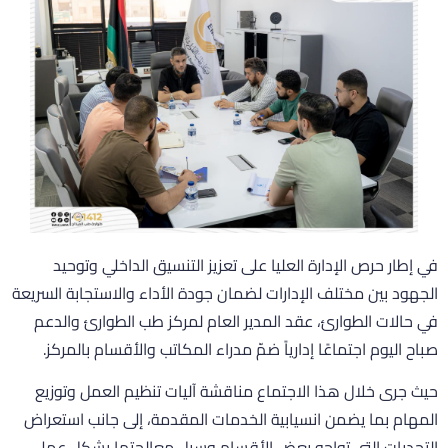
ي إطار حرص الإدارة العليا على تعزيز التنسيق الداخلي وتوحيد
لجهود بين مختلف الإدارات لضمان جودة الأداء والاستجابة السريعة
ي حالات الطوارئ، عقد المدير العام لمركز طب الطوارئ والدعم
باح اليوم اجتماعًا إدارياً ضمّ مدراء المكاتب والأقسام بالمركز.
يث جرى خلال هذا الاجتماع مناقشة آليات تنظيم العمل وتوزيع
لمهام بما يضمن انسيابية الخدمات المقدمة، إلى جانب استعراض
لتحديات التي تواجه بعض الأقسام وسبل معالجتها بشكل عملي