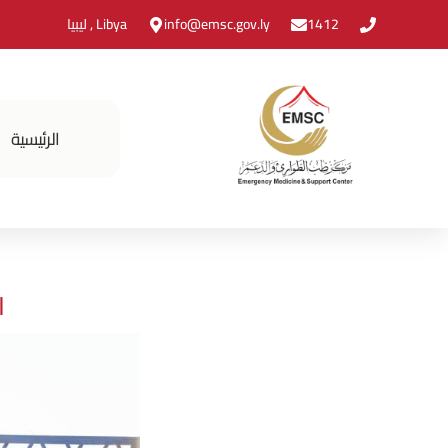
1412
info@emsc.gov.ly
Libya , ليبيا
الرئيسية
ا