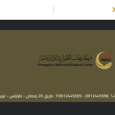
0912445596 - 0912445595
طريق 20 رمضان - طرابلس - ليبيا