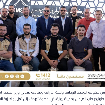
يس حكومة الوحدة الوطنية وتحت اشراف ومتابعة معالي وزير الصحة، ا
طوارئ طب الميدان بمدينة زوارة، في خطوة تهدف إلى تعزيز جاهزية الا