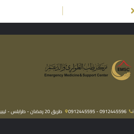
0912445596 - 0912445595
طريق 20 رمضان - طرابلس - ليبيا