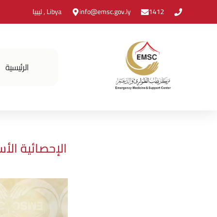
1412
info@emsc.gov.ly
Libya , ليبيا
الرئيسية
الإحصائية الأ