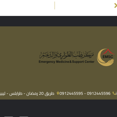
0912445596 - 0912445595
طريق 20 رمضان - طرابلس - ليبيا