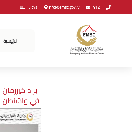
1412
info@emsc.gov.ly
Libya , ليبيا
الرئيسية
براد كيزرمان 
في واشنطن بم