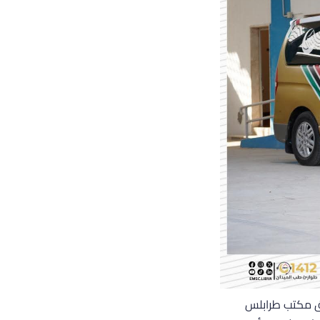
يق مكتب طرابلس