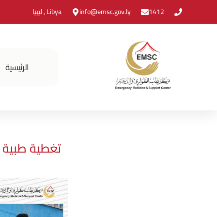
1412
info@emsc.gov.ly
Libya , ليبيا
الرئيسية
تغطية طبية ن