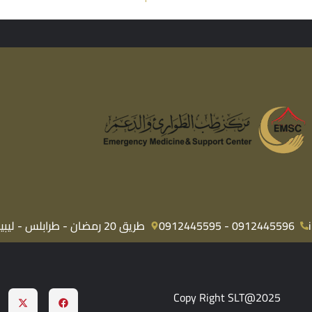
0912445596 - 0912445595
طريق 20 رمضان - طرابلس - ليبيا
Copy Right SLT@2025