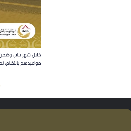
خلال شهر يناير، وضم
مواعيدهم بانتظام، تم تنفيذ 48 رحلة نقل طبي ذهابًا وإيابًا من منازل المرضى إلى مركز