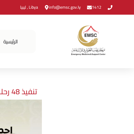
1412
info@emsc.gov.ly
Libya , ليبيا
الرئيسية
تنفيذ 48 رحلة نقل طبي لمرضى غسيل الكلى خلال شهر يناير في سبها