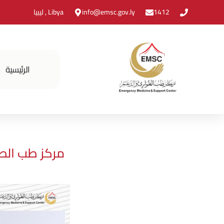
1412
info@emsc.gov.ly
Libya , ليبيا
الرئيسية
مركز طب الطو