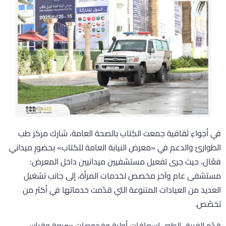
ي أجواءٍ ثقافية جمعت الكِتاب بالصحة العامة، شارك مركز طب
لطوارئ والدعم في «معرض النيابة العامة للكتاب» بحضورٍ ميداني
عّال، حيث جرى تفعيل مستشفيين ميدانيين داخل المعرض:
ستشفى عام وآخر مخصص لخدمات المرأة، إلى جانب تشغيل
لعديد من العيادات المتنوعة التي قدّمت خدماتها في أكثر من
خصّص.
دّم الفريق الطبي إسعافات أولية وفحوصات سريعة وقياس