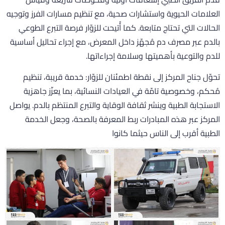
لعلامات الحيوية واستشارات صحية، مع تنظيم مسارات الفرز وتوجيه
لحالات التي تحتاج متابعة. كما أُتيحت للزوّار فرصة التبرع الطوعي
الدم عبر مصرف دم مُجهّز داخل المعرض، مع إجراء تحاليل أساسية
لدم والتوعية بأهميتها وسلامة إجراءاتها.
حوّل جناح المركز إلى نقطة اطمئنان للزوّار: خدمة قريبة، تنظيم
ُحكم، وخصوصية تامّة في العيادات النسائية، بما يعزّز جاهزية
لاستجابة الطبية وينشر ثقافة الوقاية والتبرع المنتظم بالدم. يواصل
لمركز عبر هذه المبادرات ربط المعرفة بالصحة، وجعل الخدمة
لطبية أقرب إلى الناس حيثما كانوا