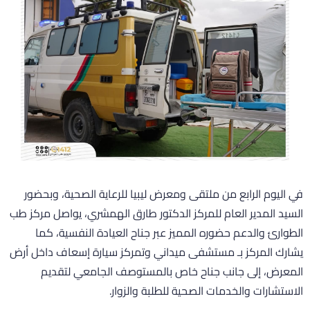
ي اليوم الرابع من ملتقى ومعرض ليبيا للرعاية الصحية، وبحضور
لسيد المدير العام للمركز الدكتور طارق الهمشري، يواصل مركز طب
لطوارئ والدعم حضوره المميز عبر جناح العيادة النفسية، كما
شارك المركز بـ مستشفى ميداني وتمركز سيارة إسعاف داخل أرض
لمعرض، إلى جانب جناح خاص بالمستوصف الجامعي لتقديم
لاستشارات والخدمات الصحية للطلبة والزوار.