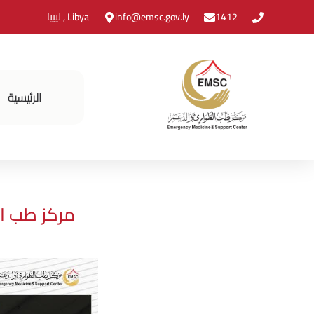
1412
info@emsc.gov.ly
Libya , ليبيا
الرئيسية
مركز طب ال