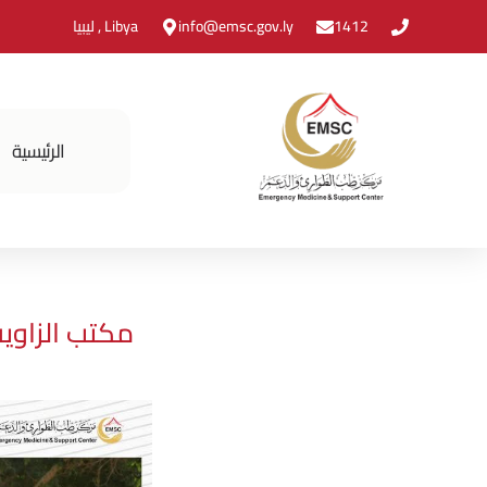
1412
info@emsc.gov.ly
Libya , ليبيا
الرئيسية
مكتب الزاوية