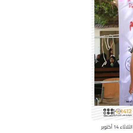
بروح المسؤولية الاجتماعية والإنسانية، شارك مركز طب الطوارئ والدعم – مكتب الزاوية صباح الثلاثاء 14 أكتوبر