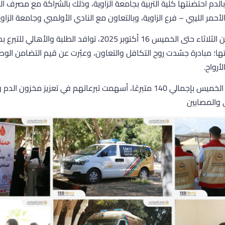
رع بالدم احتضنتها كلية التربية بجامعة الزاوية، وذلك بالشراكة مع مصرف 
لأحمر الليبي – فرع الزاوية، وبالتعاون مع النادي الأولمبي وجامعة الزاوي
على مدى ثلاثة أيام، من الثلاثاء حتى الخميس 16 أكتوبر 2025، توافد ال
اتها؛ مبادرة جسّدت روح التكافل والتعاون، وعبّرت عن قيم التضامن الوط
أرواح.
واختُتمت الحملة صباح الخميس بإجمالي 140 متبرعًا، أسهمت تبرعاتهم في تعزيز
 والمصابين