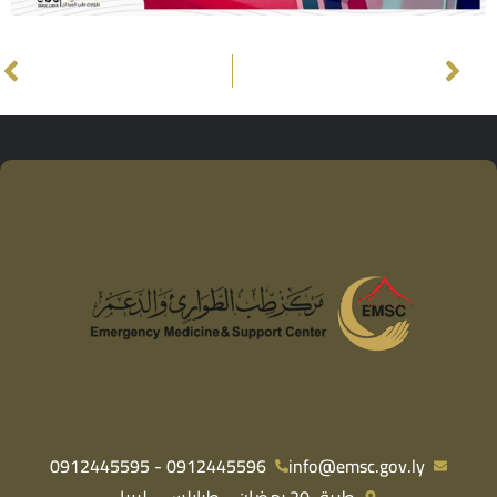
0912445596 - 0912445595
info@emsc.gov.ly
طريق 20 رمضان - طرابلس - ليبيا