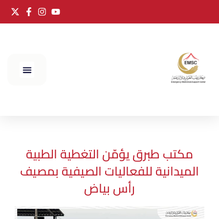
الحج 2025
مكتب طبرق يؤمّن التغطية الطبية
الميدانية للفعاليات الصيفية بمصيف
رأس بياض