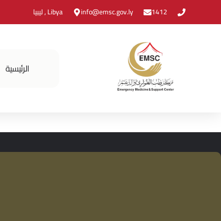
1412
info@emsc.gov.ly
Libya , ليبيا
الرئيسية