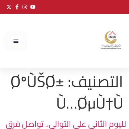
الحج 2025
التصنيف:
ØºÙŠØ±
Ù…ØµÙ†Ù
لليوم الثاني على التوالي.. تواصل فرق